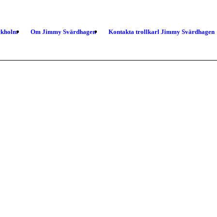
ockholm
Om Jimmy Svärdhagen
Kontakta trollkarl Jimmy Svärdhagen