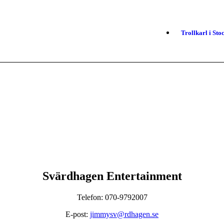
Trollkarl i St
Svärdhagen Entertainment
Telefon: 070-9792007
E-post:
jimmysv@rdhagen.se